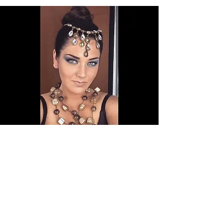
EMMI 26V
Syksy 2014
Löysin Meikkikoulu Cosmetica Norriksen
netistä, selailin koulun sivuja ja mietin tässä se
nyt on, tuonne minä haluan. Mikä sen