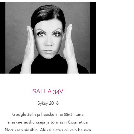
SALLA 34V
Syksy 2016
Googlettelin ja haeskelin eräänä iltana
maskeerauskursseja ja törmäsin Cosmetica
Norriksen sivuihin. Aluksi ajatus oli vain hauska