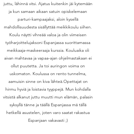
juttu, lähinnä vitsi. Ajatus kuitenkin jäi kytemään
ja kun samaan aikaan satuin opiskelemaan
parturi-kampaajaksi, aloin kysellä
mahdollisuudesta sisällyttää meikkikoulu siihen.
Koulu näytti vihreää valoa ja olin viimeisen
työharjoittelujaksoni Espanjassa suorittamassa
meikkaaja-maskeeraaja kurssia. Kouluaika oli
aivan mahtavaa ja vapaa-ajan ohjelmastakaan ei
ollut puutetta. Ja toi auringon voima on
uskomaton. Koulussa on rento tunnelma,
aamuisin sinne on kiva lähteä.Opettajat on
hirmu hyviä ja loistavia tyyppejä. Mun kohdalla
vitsistä alkanut juttu muutti mun elämän, palasin
syksyllä tänne ja täällä Espanjassa mä tällä
hetkellä asustelen, joten varo saatat rakastua
Espanjaan vakavasti ;)